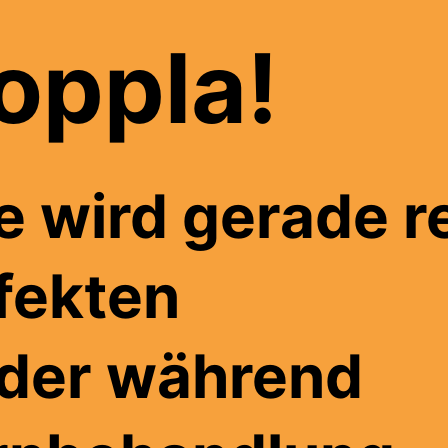
oppla!
e wird gerade re
fekten
lder während