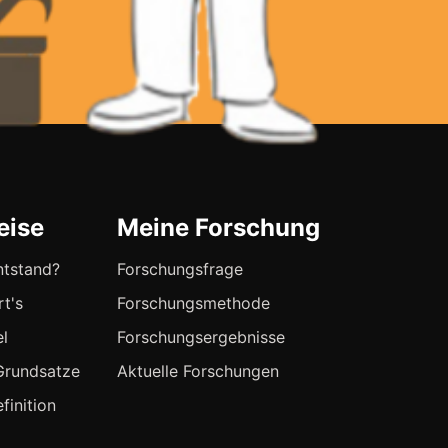
eise
Meine Forschung
ntstand?
Forschungsfrage
rt's
Forschungsmethode
el
Forschungsergebnisse
Grundsatze
Aktuelle Forschungen
finition