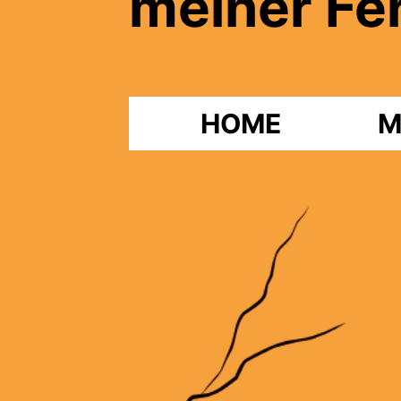
meiner Fe
HOME
M