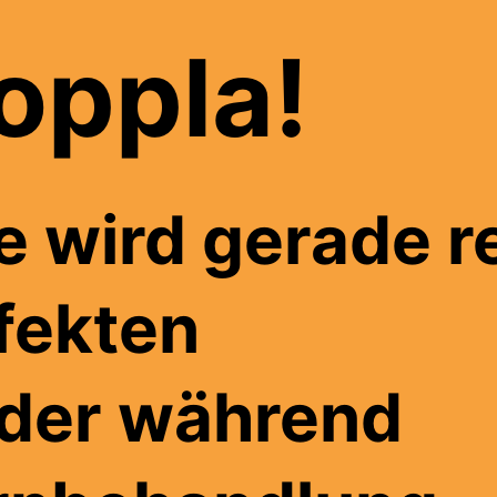
oppla!
e wird gerade re
fekten
lder während