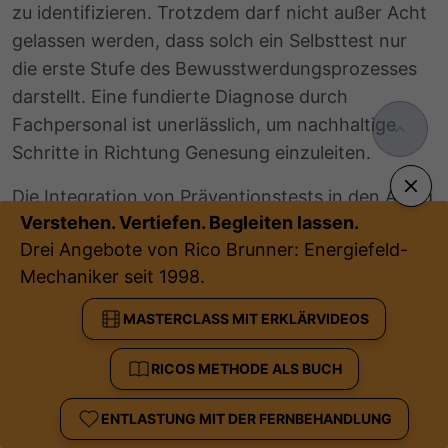
zu identifizieren. Trotzdem darf nicht außer Acht
gelassen werden, dass solch ein Selbsttest nur
die erste Stufe des Bewusstwerdungsprozesses
darstellt. Eine fundierte Diagnose durch
Fachpersonal ist unerlässlich, um nachhaltige
Schritte in Richtung Genesung einzuleiten.
Die Integration von Präventionstests in den Alltag
Verstehen. Vertiefen. Begleiten lassen.
kann das Bewusstsein für die eigene psychische
Drei Angebote von Rico Brunner: Energiefeld-
Gesundheit schärfen und dabei helfen,
Mechaniker seit 1998.
potenzielle Stressoren frühzeitig zu erkennen.
Darüber hinaus sollte großen Wert auf
MASTERCLASS MIT ERKLÄRVIDEOS
Stressbewältigungstest gelegt werden, um
individuell abgestimmte Strategien zur
RICOS METHODE ALS BUCH
Stressbewältigung zu entwickeln, die sowohl im
Berufs- als auch im Privatleben zu einer
ENTLASTUNG MIT DER FERNBEHANDLUNG