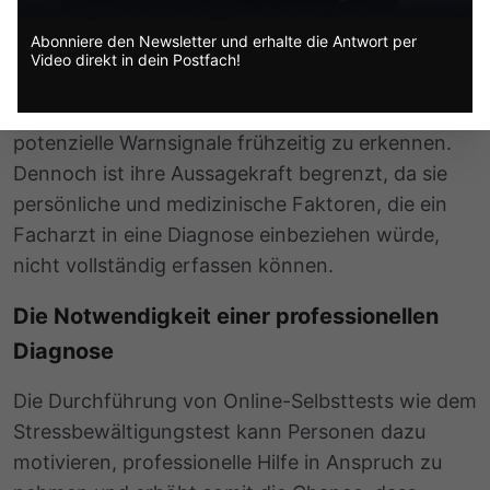
beitragen, das Bewusstsein für psychische
Abonniere den Newsletter und erhalte die Antwort per
Gesundheitsprobleme zu schärfen. Sie basieren
Video direkt in dein Postfach!
oft auf standardisierten Fragen, die auf gängige
Burnout Symptome abzielen und somit helfen,
potenzielle Warnsignale frühzeitig zu erkennen.
Dennoch ist ihre Aussagekraft begrenzt, da sie
persönliche und medizinische Faktoren, die ein
Facharzt in eine Diagnose einbeziehen würde,
nicht vollständig erfassen können.
Die Notwendigkeit einer professionellen
Diagnose
Die Durchführung von Online-Selbsttests wie dem
Stressbewältigungstest kann Personen dazu
motivieren, professionelle Hilfe in Anspruch zu