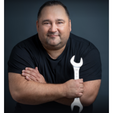
Online Selbsttests vs. Fachärztliche
Diagnose
Im digitalen Zeitalter steigt die Popularität von
Online-Selbsttests, wie dem
Stressbewältigungsest oder dem Burnout
Symptome Check, kontinuierlich an. Diese Tools
bieten Nutzern die Möglichkeit, erste Anzeichen
von Burnout selbst zu identifizieren. Es ist jedoch
wichtig zu verstehen, dass diese Tests zwar
nützlich sind, um eine erste Orientierung zu
bieten, sie jedoch eine fachärztliche Diagnose
nicht ersetzen können.
Der Wert und die Grenzen von Selbsttests
Online Selbsttests können durchaus dazu