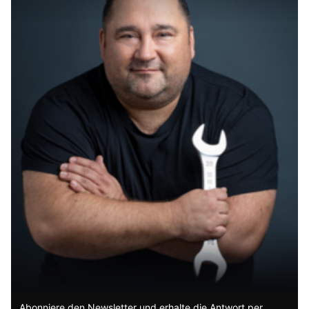
Häufig gestellte Fragen (FAQ) - Das
Leben neu entdecken: Wege aus der
Altersdepression
Was sind häufige Ursachen für
Altersdepression?
Wie äußert sich eine
Altersdepression?
Welche Rolle spielt das Energiefeld
Abonniere den Newsletter und erhalte die Antwort per