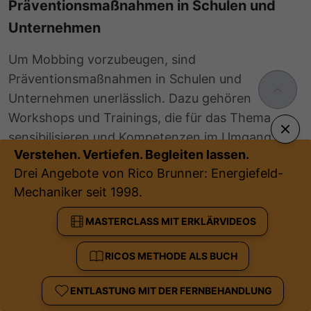
Präventionsmaßnahmen in Schulen und
Unternehmen
Um Mobbing vorzubeugen, sind
Präventionsmaßnahmen in Schulen und
Unternehmen unerlässlich. Dazu gehören
Workshops und Trainings, die für das Thema
sensibilisieren und Kompetenzen im Umgang mit
Verstehen. Vertiefen. Begleiten lassen.
Konflikten und Ausgrenzung vermitteln.
Drei Angebote von Rico Brunner: Energiefeld-
Auch klare Strukturen und Ansprechpartner, an
Mechaniker seit 1998.
die sich Betroffene wenden können, sind wichtig.
MASTERCLASS MIT ERKLÄRVIDEOS
In Schulen könnte dies beispielsweise ein
Vertrauenslehrer sein, in Unternehmen die
RICOS METHODE ALS BUCH
Personalabteilung oder ein Betriebsrat. Ziel sollte
es sein, eine Kultur des wertschätzenden
ENTLASTUNG MIT DER FERNBEHANDLUNG
Miteinanders zu etablieren, in der Ausgrenzung