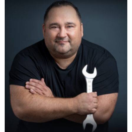
Ein wichtiger Schritt zur Prävention von Mobbing
ist es, das Thema offen im Unterricht zu
behandeln. Durch altersgerechte Aufklärung und
Sensibilisierung können Schüler lernen, Anzeichen
von Mobbing zu erkennen und angemessen
darauf zu reagieren. Rollenspiele und interaktive
Übungen helfen dabei, Empathie zu entwickeln
und Handlungsoptionen aufzuzeigen.
Bei Streitereien vermitteln
Lehrer sollten bereits bei kleineren Konflikten und
Streitereien eingreifen und vermittelnd tätig
werden. Indem sie den Schülern dabei helfen,
Meinungsverschiedenheiten konstruktiv
auszutragen, kann verhindert werden, dass sich