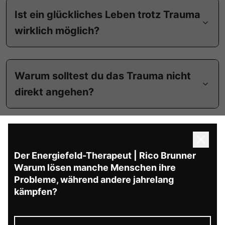
Ist ein glückliches Leben trotz Trauma
wirklich möglich?
Warum solltest du das Trauma nicht
direkt angehen?
Wie kannst du deine innere Stärke
aufbauen?
Der Energiefeld-Therapeut | Rico Brunner
Warum lösen manche Menschen ihre
Probleme, während andere jahrelang
kämpfen?
Was passiert, wenn du deine innere
Stärke entwickelst?