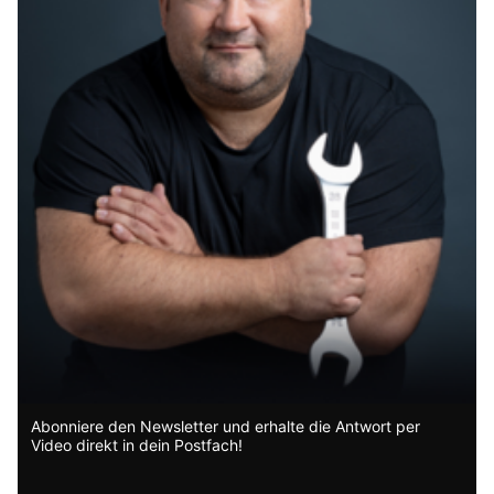
glückliches Leben trotz Trauma zu
führen?
Einzelgespräch
Forschung
Masterclass
Fernbehandlung
Abonniere den Newsletter und erhalte die Antwort per
Video direkt in dein Postfach!