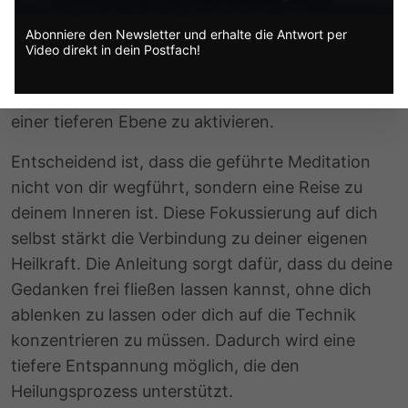
dich darauf verlassen, dass eine
Abonniere den Newsletter und erhalte die Antwort per
vertrauenswürdige Person dich sicher durch die
Video direkt in dein Postfach!
Meditation führt. Dies erleichtert es, sich zu
entspannen und die Selbstheilungskräfte auf
einer tieferen Ebene zu aktivieren.
Entscheidend ist, dass die geführte Meditation
nicht von dir wegführt, sondern eine Reise zu
deinem Inneren ist. Diese Fokussierung auf dich
selbst stärkt die Verbindung zu deiner eigenen
Heilkraft. Die Anleitung sorgt dafür, dass du deine
Gedanken frei fließen lassen kannst, ohne dich
ablenken zu lassen oder dich auf die Technik
konzentrieren zu müssen. Dadurch wird eine
tiefere Entspannung möglich, die den
Heilungsprozess unterstützt.