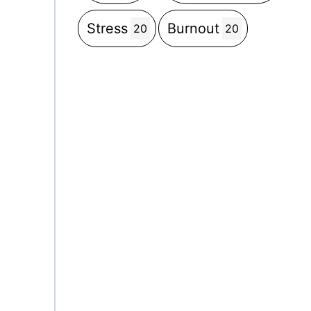
Stress
Burnout
20
20