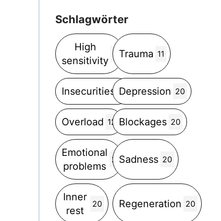
Schlagwörter
High
Trauma
5
11
sensitivity
Insecurities
Depression
5
20
Overload
Blockages
12
20
Emotional
Sadness
2
20
problems
Inner
Regeneration
20
20
rest