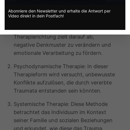
Behandlungsansätzen zählen:
Abonniere den Newsletter und erhalte die Antwort per
Video direkt in dein Postfach!
Trauma-fokussierte kognitive
Verhaltenstherapie (TF-KVT): Diese
Therapierichtung zielt darauf ab,
negative Denkmuster zu verändern und
emotionale Verarbeitung zu fördern.
Psychodynamische Therapie: In dieser
Therapieform wird versucht, unbewusste
Konflikte aufzulösen, die durch vererbte
Traumata entstanden sein könnten.
Systemische Therapie: Diese Methode
betrachtet das Individuum im Kontext
seiner Familie und sozialen Beziehungen
und erkundet, wie diese das Trauma