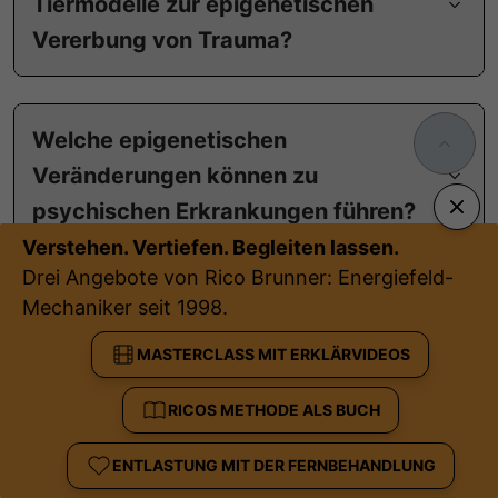
Tiermodelle zur epigenetischen
Vererbung von Trauma?
Welche epigenetischen
Veränderungen können zu
psychischen Erkrankungen führen?
Verstehen. Vertiefen. Begleiten lassen.
Drei Angebote von Rico Brunner: Energiefeld-
Mechaniker seit 1998.
Welche psychotherapeutischen
Ansätze gibt es zur Behandlung
MASTERCLASS MIT ERKLÄRVIDEOS
vererbter Traumata?
RICOS METHODE ALS BUCH
ENTLASTUNG MIT DER FERNBEHANDLUNG
Wie beeinflussen familiäre Traumata