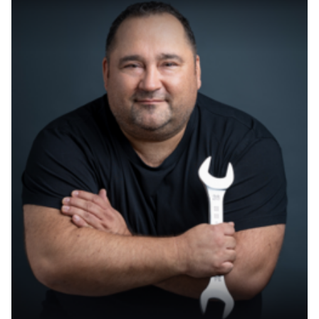
Das Verstehen und Behandeln vererbter
Traumata stellt eine bedeutende Herausforderung
in der
Psychotherapie
dar. Verschiedene
Interventionen bei Trauma
werden untersucht,
um die Auswirkungen transgenerationaler
Traumata zu mindern. Dabei ist es wichtig,
sowohl die
Symptome
als auch die
zugrundeliegenden epigenetischen
Veränderungen anzusprechen.
Behandlungsansätze und Therapien
Ein zentraler Aspekt der Behandlung
transgenerationaler Traumata sind individuell
angepasste Therapien, welche sich auf die
spezifischen Bedürfnisse der Betroffenen
konzentrieren. Zu den wesentlichen