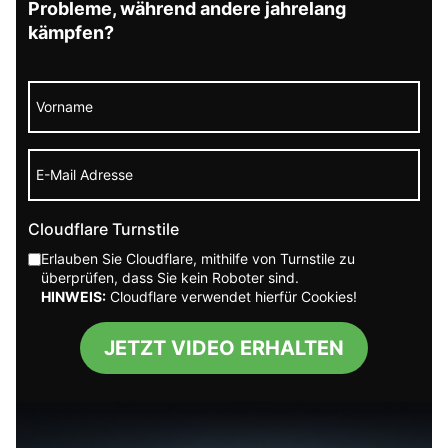
Probleme, während andere jahrelang
kämpfen?
Einfluss von epigenetischen
Modifikationen auf Stressgene
Langfristige Auswirkungen auf die
psychische Gesundheit
Vererbung epigenetischer Veränderungen
über Generationen
Cloudflare Turnstile
Zusammengefasst zeigen epigenetische Studien,
Erlauben Sie Cloudflare, mithilfe von Turnstile zu
überprüfen, dass Sie kein Roboter sind.
wie bedeutend die Interaktion zwischen Genen
HINWEIS:
Cloudflare verwendet hierfür Cookies!
und Umwelt, einschließlich traumatischer
Erlebnisse, für die psychische Gesundheit ist.
JETZT VIDEO ERHALTEN
Psychotherapeutische Ansätze zur
Behandlung vererbter Traumata