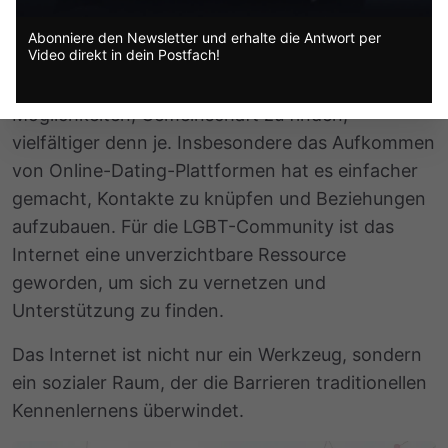
Gemeinschaft finden in Zeiten des
Internets
Abonniere den Newsletter und erhalte die Antwort per
Video direkt in dein Postfach!
In der heutigen digitalen Ära sind die
Möglichkeiten, Gemeinschaft zu finden,
vielfältiger denn je. Insbesondere das Aufkommen
von Online-Dating-Plattformen hat es einfacher
gemacht, Kontakte zu knüpfen und Beziehungen
aufzubauen. Für die LGBT-Community ist das
Internet eine unverzichtbare Ressource
geworden, um sich zu vernetzen und
Unterstützung zu finden.
Das Internet ist nicht nur ein Werkzeug, sondern
ein sozialer Raum, der die Barrieren traditionellen
Kennenlernens überwindet.