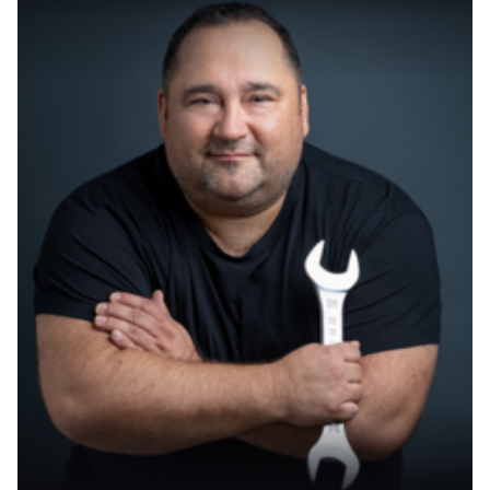
Negative Gefühle zu bewältigen. Verständnis und
Akzeptanz eigener emotionaler Zustände sind
grundlegende Bausteine, die helfen, bewusster
und ausgeglichener durchs Leben zu gehen.
Selbsthilfe: Positive Selbstgespräche
führen
Das Führen von positiven Selbstgesprächen ist
eine effektive Selbsthilfetechnik, die zur Resilienz
beiträgt, indem sie uns erlaubt, negative
Gedankenmuster zu transformieren. Sich selbst
mit Güte und Verständnis zu begegnen, kann
entscheidend sein, um das eigene
Selbstwertgefühl zu stärken und sich emotional
stabil zu fühlen.