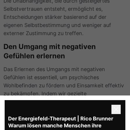
Die Unabhängigkeit, die durch gesteigertes
Selbstvertrauen entsteht, ermöglicht es,
Entscheidungen stärker basierend auf der
eigenen Selbstbestimmung und weniger auf
externer Zustimmung zu treffen.
Den Umgang mit negativen
Gefühlen erlernen
Das Erlernen des Umgangs mit negativen
Gefühlen ist essentiell, um psychisches
Wohlbefinden zu fördern und Einsamkeit effektiv
zu bekämpfen. Indem wir gezielte
Selbsthilfetechniken anwenden, können wir nicht
nur unsere eigene Resilienz stärken, sondern
auch ein tieferes Verständnis für unsere
Der Energiefeld-Therapeut | Rico Brunner
Warum lösen manche Menschen ihre
Emotionen entwickeln.