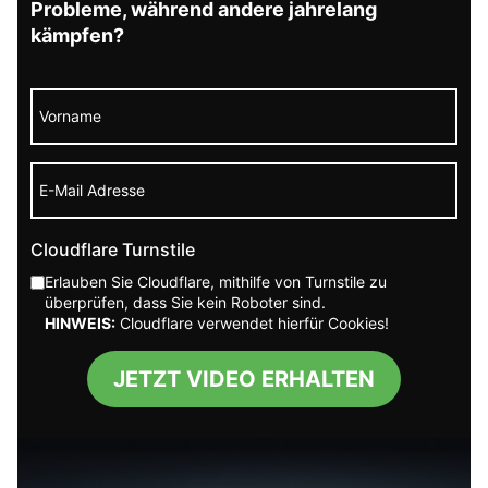
Probleme, während andere jahrelang
Techniken zur Bewältigung von Einsamkeit
kämpfen?
Einsamkeit bekämpfen beginnt oft mit kleinen
Schritten, die isolierende Muster durchbrechen.
Regelmäßige Interaktionen, sei es digital oder
persönlich, können helfen, sich weniger allein zu
fühlen. Zudem ist das Einbeziehen von täglichen
Routinen, die sowohl körperliche als auch geistige
Cloudflare Turnstile
Gesundheit fördern, ein wichtiger Schritt zur
Erlauben Sie Cloudflare, mithilfe von Turnstile zu
Verbesserung der Lebensqualität.
überprüfen, dass Sie kein Roboter sind.
HINWEIS:
Cloudflare verwendet hierfür Cookies!
Auseinandersetzung mit der eigenen
JETZT VIDEO ERHALTEN
Emotionalität
Die Auseinandersetzung mit eigenen Gefühlen
spielt eine zentrale Rolle, wenn es darum geht,