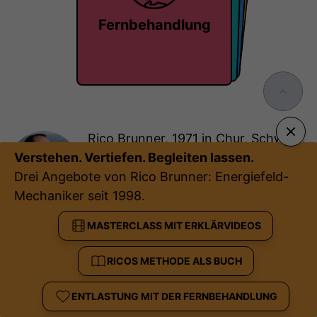
Einzelgespräch
Forschung
Masterclass
Fernbehandlung
Rico Brunner, 1971 in Chur, Schweiz,
geboren.
Verstehen. Vertiefen. Begleiten lassen.
Drei Angebote von Rico Brunner: Energiefeld-
Betreibt seit 1998 seine
Mechaniker seit 1998.
eigene Praxis in St.Gallen.
MASTERCLASS MIT ERKLÄRVIDEOS
Das Ziel von Rico Brunner ist,
Menschen in die eigene Kraft, Stärke
RICOS METHODE ALS BUCH
und Potential zu begleiten. Er ist
ENTLASTUNG MIT DER FERNBEHANDLUNG
überzeugt, dass die