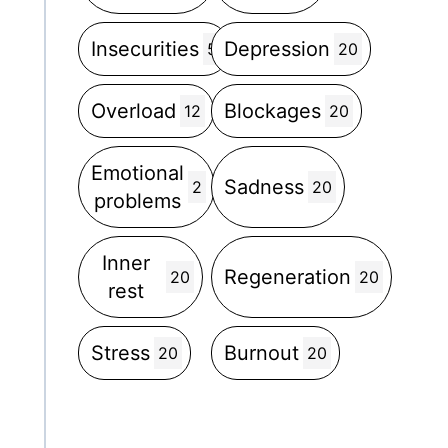
Insecurities
Depression
5
20
Overload
Blockages
12
20
Emotional
Sadness
2
20
problems
Inner
Regeneration
20
20
rest
Stress
Burnout
20
20