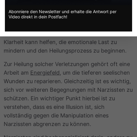
Schuld des Opfers sind. Die Handlungen des
Abonniere den Newsletter und erhalte die Antwort per
Narzissten haben nichts mit der betroffenen
Video direkt in dein Postfach!
Person zu tun, sondern sind Ausdruck des
Verhaltensmusters des Narzissten selbst. Diese
Klarheit kann helfen, die emotionale Last zu
mindern und den Heilungsprozess zu beginnen.
Zur Heilung solcher Verletzungen gehört oft eine
Arbeit am
Energiefeld
, um die tieferen seelischen
Wunden zu reparieren. Gleichzeitig ist es wichtig,
sich vor weiteren Begegnungen mit Narzissten zu
schützen. Ein wichtiger Punkt hierbei ist zu
verstehen, dass es eine Illusion ist, sich
vollständig gegen die Manipulation eines
Narzissten abgrenzen zu können.