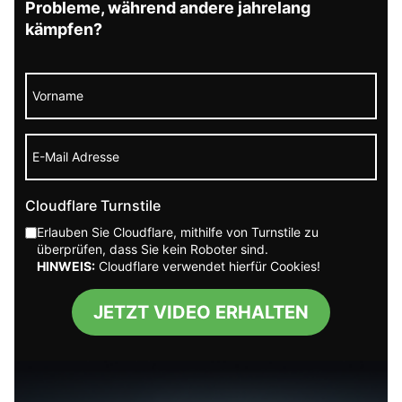
Probleme, während andere jahrelang
die die manipulativen „Spiele“ des Narzissten
kämpfen?
nicht mitmacht. Nur so kann der Narzisst lernen,
sich mit seinem Verhalten auseinanderzusetzen
und Veränderungen zuzulassen.
Ob diese Hilfe in einer Freundschaft oder einer
professionellen Therapie erfolgt, spielt keine
große Rolle. Allerdings ist es in einer Freundschaft
Cloudflare Turnstile
nahezu unmöglich, einem Narzissten nachhaltig
zu helfen, da dies oft extrem schwierig und
Erlauben Sie Cloudflare, mithilfe von Turnstile zu
überprüfen, dass Sie kein Roboter sind.
belastend ist.
HINWEIS:
Cloudflare verwendet hierfür Cookies!
Wie lassen sich die seelischen
JETZT VIDEO ERHALTEN
Verletzungen durch narzisstischen
Missbrauch heilen?
Die
seelischen Verletzungen
, die durch