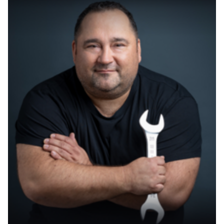
narzisstischen Missbrauch entstehen, sind oft
besonders tiefgreifend. Narzissten besitzen die
Fähigkeit, ihrem Gegenüber das Gefühl zu geben,
dass es selbst schuld an den entstandenen
Problemen sei.
Dadurch entsteht eine doppelte Verletzung: Die
ursprüngliche Verletzung durch den Narzissten
wird durch Selbstzweifel und Schuldgefühle
verstärkt. Das Opfer beginnt zu denken:
„Vielleicht habe ich wirklich einen Anteil an dem,
was passiert ist.“ Diese Dynamik führt dazu, dass
die eigenen Verletzungen verdrängt und noch
stärker verinnerlicht werden.
Ein zentraler Schritt zur Heilung ist die
Erkenntnis, dass diese Verletzungen nicht die