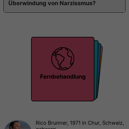
Überwindung von Narzissmus?
Einzelgespräch
Forschung
Masterclass
Fernbehandlung
Rico Brunner, 1971 in Chur, Schweiz,